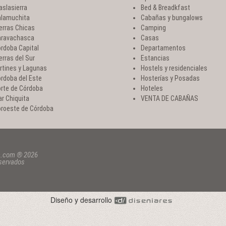
aslasierra
Bed & Breadkfast
lamuchita
Cabañas y bungalows
erras Chicas
Camping
ravachasca
Casas
rdoba Capital
Departamentos
erras del Sur
Estancias
rtines y Lagunas
Hostels y residenciales
rdoba del Este
Hosterías y Posadas
rte de Córdoba
Hoteles
r Chiquita
VENTA DE CABAÑAS
roeste de Córdoba
a.com ® 2026
eservados
Diseño y desarrollo