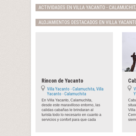
ACTIVIDADES EN VILLA YACANTO - CALAMUCHIT
ALOJAMIENTOS DESTACADOS EN VILLA YACANT
Rincon de Yacanto
Cab
Villa Yacanto - Calamuchita, Villa
V
Yacanto - Calamuchita
Y
En Villa Yacanto, Calamuchita,
Caba
desde este maravilloso entorno, las
situ
calidas cabañas le brindaran al
Vill
turista todo lo necesario en cuanto a
Cerr
servicios y confort para que cada
siem
momento sea inolvidable....
para 