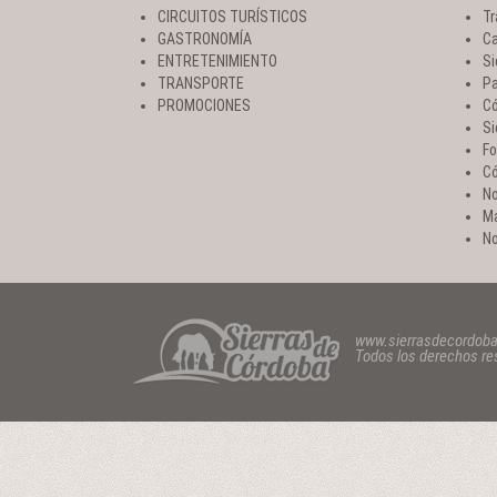
CIRCUITOS TURÍSTICOS
Tr
GASTRONOMÍA
Ca
ENTRETENIMIENTO
Si
TRANSPORTE
Pa
PROMOCIONES
Có
Si
Fo
Có
No
Ma
No
www.sierrasdecordob
Todos los derechos r