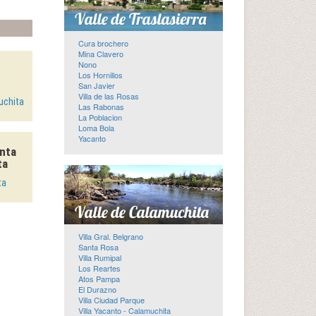
Cura brochero
Mina Clavero
Nono
Los Hornillos
San Javier
Villa de las Rosas
uchita
Las Rabonas
La Poblacion
Loma Bola
Yacanto
nta
ta
ta
Villa Gral. Belgrano
Santa Rosa
Villa Rumipal
Los Reartes
Atos Pampa
El Durazno
Villa Ciudad Parque
Villa Yacanto - Calamuchita