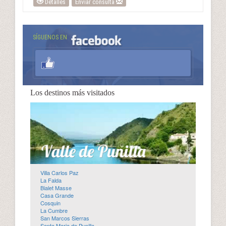
Detalles
Enviar consulta
SÍGUENOS EN
Los destinos más visitados
Villa Carlos Paz
La Falda
Bialet Masse
Casa Grande
Cosquin
La Cumbre
San Marcos Sierras
Santa Maria de Punilla