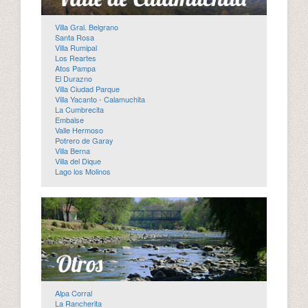
Villa Gral. Belgrano
Santa Rosa
Villa Rumipal
Los Reartes
Atos Pampa
El Durazno
Villa Ciudad Parque
Villa Yacanto - Calamuchita
La Cumbrecita
Embalse
Valle Hermoso
Potrero de Garay
Villa Berna
Villa del Dique
Lago los Molinos
Alpa Corral
La Rancherita