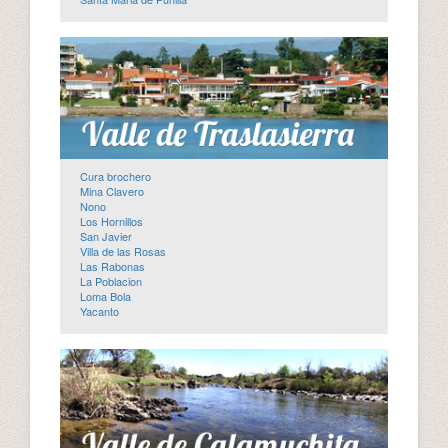
Cura brochero
Mina Clavero
Nono
Los Hornillos
San Javier
Villa de las Rosas
Las Rabonas
La Poblacion
Loma Bola
Yacanto