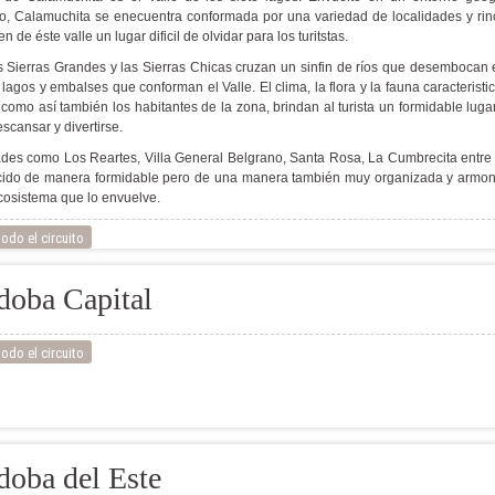
ico, Calamuchita se enecuentra conformada por una variedad de localidades y ri
 de éste valle un lugar dificil de olvidar para los turitstas.
s Sierras Grandes y las Sierras Chicas cruzan un sinfin de ríos que desembocan 
s lagos y embalses que conforman el Valle. El clima, la flora y la fauna caracteristi
 como así también los habitantes de la zona, brindan al turista un formidable luga
scansar y divertirse.
des como Los Reartes, Villa General Belgrano, Santa Rosa, La Cumbrecita entre 
cido de manera formidable pero de una manera también muy organizada y armo
cosistema que lo envuelve.
odo el circuito
doba Capital
odo el circuito
doba del Este