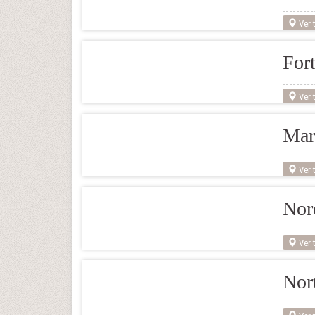
Ver t
For
Ver t
Mar
Ver t
Nor
Ver t
Nor