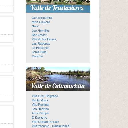
Cura brochero
Mina Clavero
Nono
Los Hornillos
San Javier
Villa de las Rosas
Las Rabonas
La Poblacion
Loma Bola
Yacanto
Villa Gral. Belgrano
Santa Rosa
Villa Rumipal
Los Reartes
Atos Pampa
El Durazno
Villa Ciudad Parque
Villa Yacanto - Calamuchita