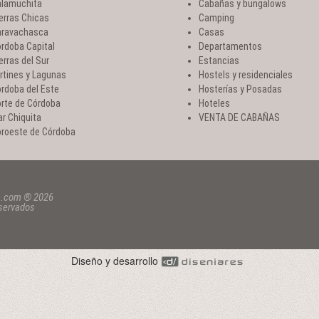
lamuchita
Cabañas y bungalows
erras Chicas
Camping
ravachasca
Casas
rdoba Capital
Departamentos
erras del Sur
Estancias
rtines y Lagunas
Hostels y residenciales
rdoba del Este
Hosterías y Posadas
rte de Córdoba
Hoteles
r Chiquita
VENTA DE CABAÑAS
roeste de Córdoba
a.com ® 2026
eservados
Diseño y desarrollo