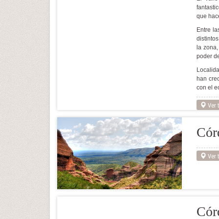
fantast
que hacen
Entre la
distinto
la zona,
poder de
Localida
han cre
con el e
Ver t
Cór
Ver t
Cór