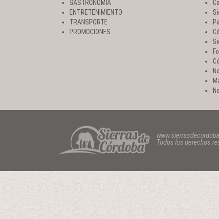
GASTRONOMÍA
Ca
ENTRETENIMIENTO
Si
TRANSPORTE
Pa
PROMOCIONES
Có
Si
Fo
Có
No
Ma
No
www.sierrasdecordob
Todos los derechos r