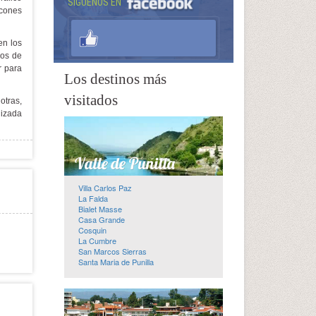
SÍGUENOS EN
ncones
en los
cos de
r para
Los destinos más
visitados
otras,
nizada
Villa Carlos Paz
La Falda
Bialet Masse
Casa Grande
Cosquin
La Cumbre
San Marcos Sierras
Santa Maria de Punilla