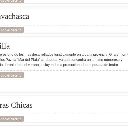
odo el circuito
avachasca
odo el circuito
lla
le es uno de los más desarrollados turísticamente en toda la provincia. Gira en torn
rlos Paz, la “Mar del Plata” cordobesa, ya que concentra un turismo numeroso y
ta durante todo el verano, incluyendo su promocionada temporada de teatro.
odo el circuito
ras Chicas
odo el circuito