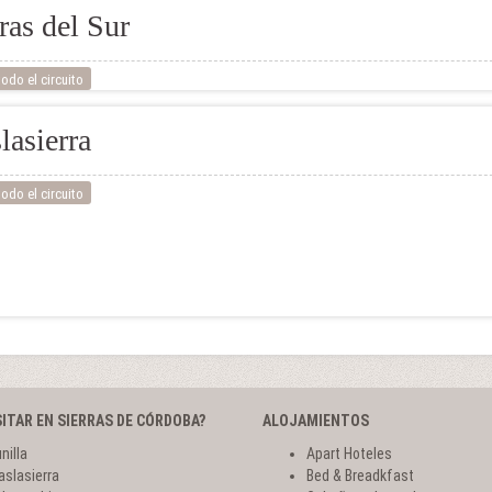
ras del Sur
odo el circuito
lasierra
odo el circuito
SITAR EN SIERRAS DE CÓRDOBA?
ALOJAMIENTOS
nilla
Apart Hoteles
aslasierra
Bed & Breadkfast