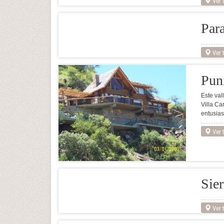
Ver t
Par
Ver t
Puni
Este val
Villa Ca
entusias
Ver t
Sier
Ver t