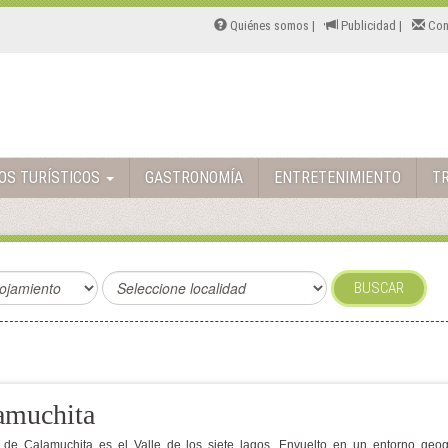
Quiénes somos |
Publicidad |
Con
TOS TURÍSTICOS
GASTRONOMÍA
ENTRETENIMIENTO
T
BUSCAR
amuchita
e de Calamuchita es el Valle de los siete lagos. Envuelto en un entorno geog