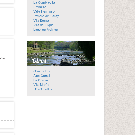
La Cumbrecita
Embalse
Valle Hermoso
Potrero de Garay
Villa Berna
Villa del Dique
Lago los Molinos
o a
Cruz del Eje
Alpa Corral
La Granja
Villa María
Río Ceballos