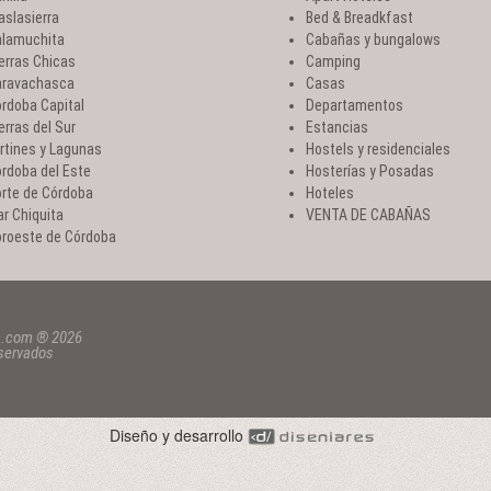
aslasierra
Bed & Breadkfast
lamuchita
Cabañas y bungalows
erras Chicas
Camping
ravachasca
Casas
rdoba Capital
Departamentos
erras del Sur
Estancias
rtines y Lagunas
Hostels y residenciales
rdoba del Este
Hosterías y Posadas
rte de Córdoba
Hoteles
r Chiquita
VENTA DE CABAÑAS
roeste de Córdoba
a.com ® 2026
eservados
Diseño y desarrollo