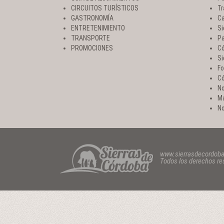
CIRCUITOS TURÍSTICOS
Tr
GASTRONOMÍA
Ca
ENTRETENIMIENTO
Si
TRANSPORTE
Pa
PROMOCIONES
Có
Si
Fo
Có
No
Ma
No
www.sierrasdecordob
Todos los derechos r