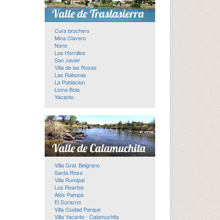
Cura brochero
Mina Clavero
Nono
Los Hornillos
San Javier
Villa de las Rosas
Las Rabonas
La Poblacion
Loma Bola
Yacanto
Villa Gral. Belgrano
Santa Rosa
Villa Rumipal
Los Reartes
Atos Pampa
El Durazno
Villa Ciudad Parque
Villa Yacanto - Calamuchita