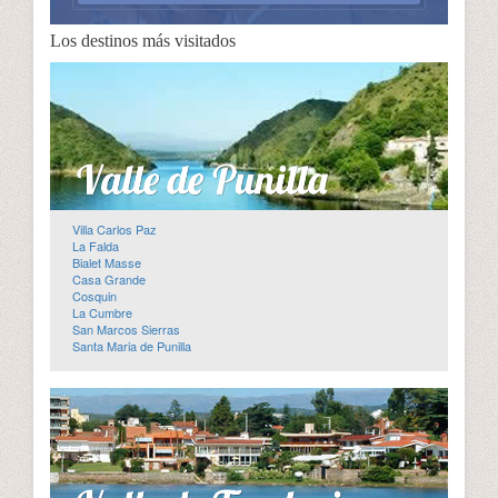
Los destinos más visitados
Villa Carlos Paz
La Falda
Bialet Masse
Casa Grande
Cosquin
La Cumbre
San Marcos Sierras
Santa Maria de Punilla