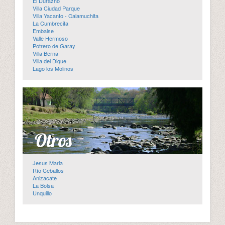
El Durazno
Villa Ciudad Parque
Villa Yacanto - Calamuchita
La Cumbrecita
Embalse
Valle Hermoso
Potrero de Garay
Villa Berna
Villa del Dique
Lago los Molinos
Jesus Maria
Río Ceballos
Anizacate
La Bolsa
Unquillo