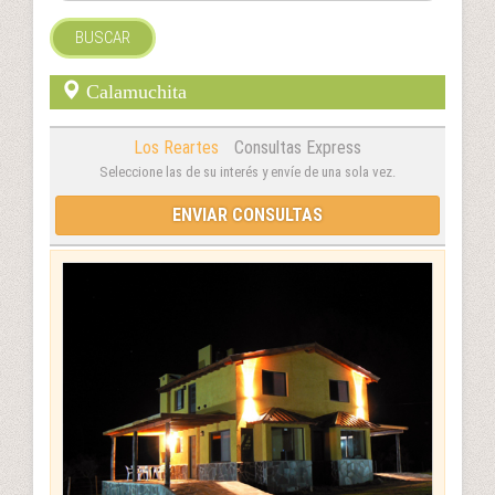
BUSCAR
Calamuchita
Los Reartes
Consultas Express
Seleccione las de su interés y envíe de una sola vez.
ENVIAR CONSULTAS