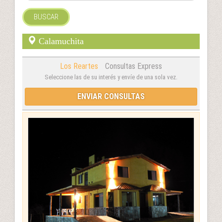
BUSCAR
Calamuchita
Los Reartes
Consultas Express
Seleccione las de su interés y envíe de una sola vez.
ENVIAR CONSULTAS