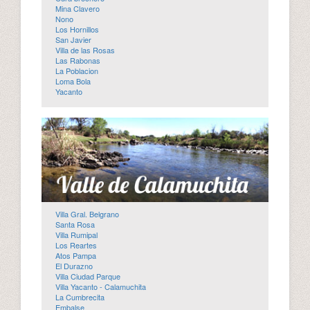
Mina Clavero
Nono
Los Hornillos
San Javier
Villa de las Rosas
Las Rabonas
La Poblacion
Loma Bola
Yacanto
Villa Gral. Belgrano
Santa Rosa
Villa Rumipal
Los Reartes
Atos Pampa
El Durazno
Villa Ciudad Parque
Villa Yacanto - Calamuchita
La Cumbrecita
Embalse