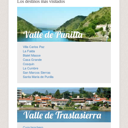
Los destinos más visitados
Villa Carlos Paz
La Falda
Bialet Masse
Casa Grande
Cosquin
La Cumbre
San Marcos Sierras
Santa Maria de Punilla
Cura brochero