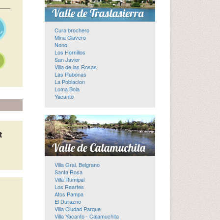
Cura brochero
Mina Clavero
Nono
Los Hornillos
San Javier
Villa de las Rosas
Las Rabonas
La Poblacion
Loma Bola
Yacanto
t
Villa Gral. Belgrano
Santa Rosa
Villa Rumipal
Los Reartes
Atos Pampa
El Durazno
Villa Ciudad Parque
Villa Yacanto - Calamuchita