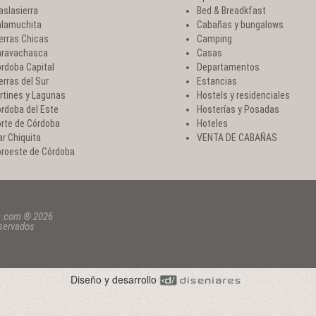
aslasierra
Bed & Breadkfast
lamuchita
Cabañas y bungalows
erras Chicas
Camping
ravachasca
Casas
rdoba Capital
Departamentos
erras del Sur
Estancias
rtines y Lagunas
Hostels y residenciales
rdoba del Este
Hosterías y Posadas
rte de Córdoba
Hoteles
r Chiquita
VENTA DE CABAÑAS
roeste de Córdoba
a.com ® 2026
eservados
Diseño y desarrollo