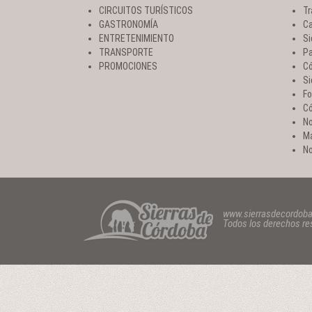
CIRCUITOS TURÍSTICOS
Tr
GASTRONOMÍA
Ca
ENTRETENIMIENTO
Si
TRANSPORTE
Pa
PROMOCIONES
Có
Si
Fo
Có
No
Ma
No
www.sierrasdecordob
Todos los derechos r