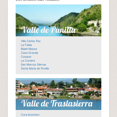
Villa Carlos Paz
La Falda
Bialet Masse
Casa Grande
Cosquin
La Cumbre
San Marcos Sierras
Santa Maria de Punilla
Cura brochero