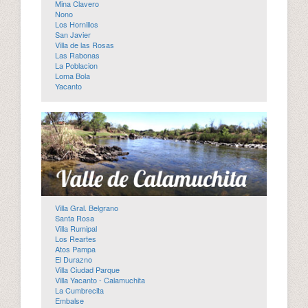
Mina Clavero
Nono
Los Hornillos
San Javier
Villa de las Rosas
Las Rabonas
La Poblacion
Loma Bola
Yacanto
Villa Gral. Belgrano
Santa Rosa
Villa Rumipal
Los Reartes
Atos Pampa
El Durazno
Villa Ciudad Parque
Villa Yacanto - Calamuchita
La Cumbrecita
Embalse