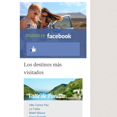
SÍGUENOS EN
Los destinos más
visitados
Villa Carlos Paz
La Falda
Bialet Masse
Casa Grande