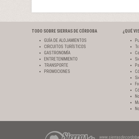
TODO SOBRE SIERRAS DE CÓRDOBA
¿QUÉ VI
GUÍA DE ALOJAMIENTOS
Pu
CIRCUITOS TURÍSTICOS
Tr
GASTRONOMÍA
Ca
ENTRETENIMIENTO
Si
TRANSPORTE
Pa
PROMOCIONES
Có
Si
Fo
Có
No
Ma
No
www.sierrasdecordob