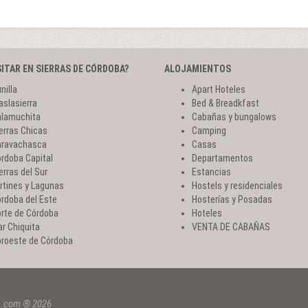
SITAR EN SIERRAS DE CÓRDOBA?
ALOJAMIENTOS
nilla
Apart Hoteles
aslasierra
Bed & Breadkfast
lamuchita
Cabañas y bungalows
erras Chicas
Camping
ravachasca
Casas
rdoba Capital
Departamentos
erras del Sur
Estancias
rtines y Lagunas
Hostels y residenciales
rdoba del Este
Hosterías y Posadas
rte de Córdoba
Hoteles
r Chiquita
VENTA DE CABAÑAS
roeste de Córdoba
a.com ® 2026