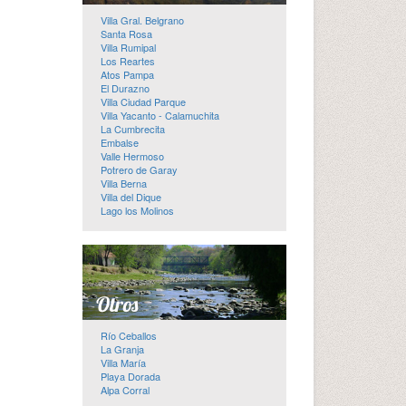
Villa Gral. Belgrano
Santa Rosa
Villa Rumipal
Los Reartes
Atos Pampa
El Durazno
Villa Ciudad Parque
Villa Yacanto - Calamuchita
La Cumbrecita
Embalse
Valle Hermoso
Potrero de Garay
Villa Berna
Villa del Dique
Lago los Molinos
Río Ceballos
La Granja
Villa María
Playa Dorada
Alpa Corral